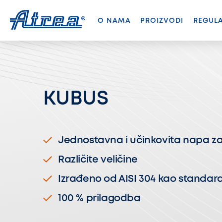
Skip to content
O NAMA
PROIZVODI
REGUL
(ACTIVE)
KUBUS
Jednostavna i učinkovita napa za
Različite veličine
Izrađeno od AISI 304 kao standar
100 % prilagodba