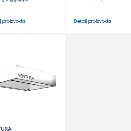
0 % prilagodba
j proizvoda
Detalj proizvoda
TURA