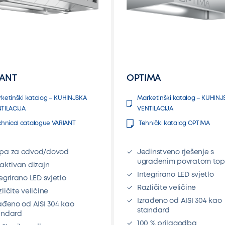
IANT
OPTIMA
ketinški katalog – KUHINJSKA
Marketinški katalog – KUHINJ
TILACIJA
VENTILACIJA
chnical catalogue VARIANT
Tehnički katalog OPTIMA
pa za odvod/dovod
Jedinstveno rješenje s
ugrađenim povratom top
raktivan dizajn
Integrirano LED svjetlo
egrirano LED svjetlo
Različite veličine
ličite veličine
Izrađeno od AISI 304 kao
rađeno od AISI 304 kao
standard
andard
100 % prilagodba