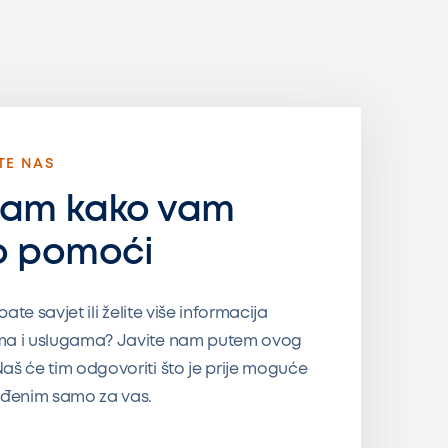
TE NAS
nam kako vam
 pomoći
bate savjet ili želite više informacija
ma i uslugama? Javite nam putem ovog
aš će tim odgovoriti što je prije moguće
ođenim samo za vas.