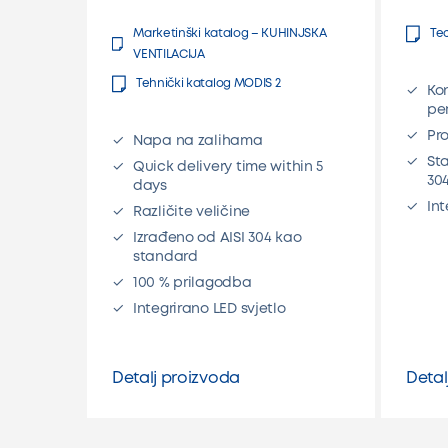
Marketinški katalog – KUHINJSKA
Te
VENTILACIJA
Tehnički katalog MODIS 2
Ko
pe
Pro
Napa na zalihama
St
Quick delivery time within 5
30
days
Int
Različite veličine
Izrađeno od AISI 304 kao
standard
100 % prilagodba
Integrirano LED svjetlo
Detalj proizvoda
Detal