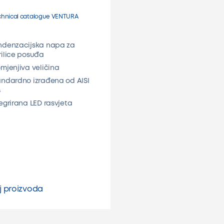
chnical catalogue VENTURA
ndenzacijska napa za
rilice posuđa
mjenjiva veličina
andardno izrađena od AISI
4
egrirana LED rasvjeta
j proizvoda