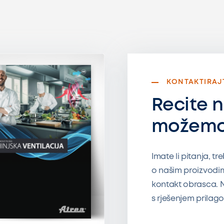
KONTAKTIRAJ
Recite 
možemo
Imate li pitanja, tre
o našim proizvodi
kontakt obrasca. N
s rješenjem prilag