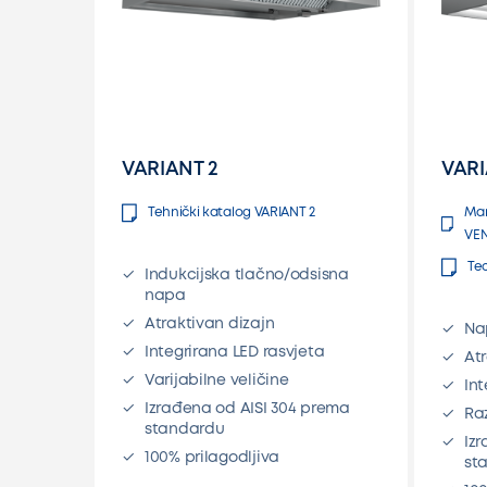
VARIANT 2
VAR
Tehnički katalog VARIANT 2
Mar
VEN
Te
Indukcijska tlačno/odsisna
napa
Atraktivan dizajn
Na
Integrirana LED rasvjeta
At
Varijabilne veličine
Int
Izrađena od AISI 304 prema
Raz
standardu
Iz
100% prilagodljiva
st