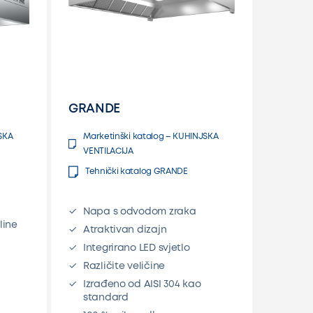
GRANDE
SKA
Marketinški katalog – KUHINJSKA
VENTILACIJA
Tehnički katalog GRANDE
Napa s odvodom zraka
line
Atraktivan dizajn
Integrirano LED svjetlo
Različite veličine
Izrađeno od AISI 304 kao
standard