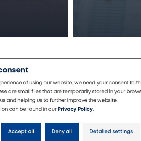
pentru aplicații rezidențiale sunt utilizate pentru ventilați
consent
m o gamă coerentă de unități de ventilație DUPLEX EC5 pent
xperience of using our website, we need your consent to t
n cu o dimensiune în adâncime de 290 mm) și unități de ve
ese are small files that are temporarily stored in your brow
o us and helping us to further improve the website.
ion can be found in our
Privacy Policy
.
ase pentru angrosiști sau pentru proiecte mai mari unde 
r sunt echipate cu componente de cea mai înaltă calitate și
Accept all
Deny all
Detailed settings