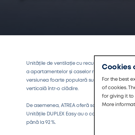
Unitățile de ventilație cu recuperarea căldurii 
Cookies 
a apartamentelor și caselor rezidențiale. Oferi
For the best e
versiunea foarte populară suspendată de plafo
of cookies. Th
verticală într-o clădire.
for giving it t
More informat
De asemenea, ATREA oferă soluții mai avantajo
Unitățile DUPLEX Easy au o carcasă din EPP, da
până la 92 %.