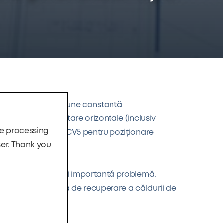
e de confort cu presiune constantă
ru poziții de montare orizontale (inclusiv
he processing
ntilație DUPLEX ECV5 pentru poziționare
ser. Thank you
prețul este cea mai importantă problemă.
 ating o eficiență de recuperare a căldurii de