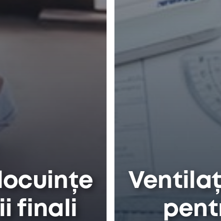
 locuințe
Ventilaț
i finali
pentr