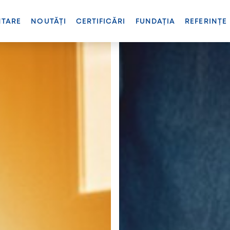
NTARE
NOUTĂȚI
CERTIFICĂRI
FUNDAȚIA
REFERINȚE