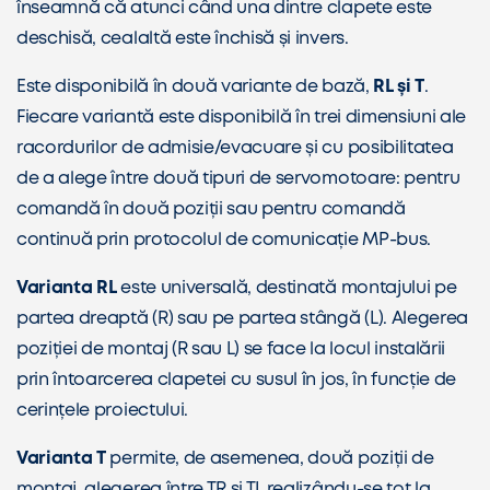
înseamnă că atunci când una dintre clapete este
deschisă, cealaltă este închisă și invers.
Este disponibilă în două variante de bază,
RL și T
.
Fiecare variantă este disponibilă în trei dimensiuni ale
racordurilor de admisie/evacuare și cu posibilitatea
de a alege între două tipuri de servomotoare: pentru
comandă în două poziții sau pentru comandă
continuă prin protocolul de comunicație MP-bus.
Varianta RL
este universală, destinată montajului pe
partea dreaptă (R) sau pe partea stângă (L). Alegerea
poziției de montaj (R sau L) se face la locul instalării
prin întoarcerea clapetei cu susul în jos, în funcție de
cerințele proiectului.
Varianta T
permite, de asemenea, două poziții de
montaj, alegerea între TR și TL realizându-se tot la