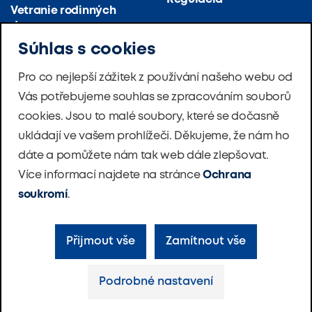
Vetranie rodinných
domov
O firme
Súhlas s cookies
Vetranie a klimatizácia
Referencie
(veľko) kuchýň
Pro co nejlepší zážitek z používání našeho webu od
Novinky
Vás potřebujeme souhlas se zpracováním souborů
Vetranie bytových
domov
cookies. Jsou to malé soubory, které se dočasně
Softvér
ukládají ve vašem prohlížeči. Děkujeme, že nám ho
Vetranie škôl
dáte a pomůžete nám tak web dále zlepšovat.
Nadácia
Více informací najdete na stránce
Ochrana
Tepelné čerpadlá
Kontakty
Master Therm
soukromí
.
Přijmout vše
Zamítnout vše
Ochrana súkromia
Nastavenie cookies
Podrobné nastavení
Made with love by
VR Space
© ATREA 2024