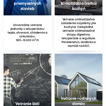
priemyselných
klimatizácia (veľko)
stavieb
kuchýň
Vetracie a klimatizačné
zariadenia a systémy pre
Univerzálne vetracie
kuchyne. Celoplošné
jednotky s rekuperáciou
vetracie a klimatizačné
tepla, ohrevom, chladením a
stropy, digestory,
cirkuláciou.
rekuperácie a regulácie.
3
500–15 000 m
/h
Poradenstvo, dodávka a
montáž na kľúč.
Vetranie rodinných
Vetranie škôl
domov