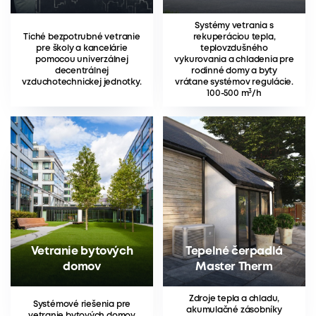
Systémy vetrania s
Tiché bezpotrubné vetranie
rekuperáciou tepla,
pre školy a kancelárie
teplovzdušného
pomocou univerzálnej
vykurovania a chladenia pre
decentrálnej
rodinné domy a byty
vzduchotechnickej jednotky.
vrátane systémov regulácie.
3
100-500 m
/h
Vetranie bytových
Tepelné čerpadlá
domov
Master Therm
Zdroje tepla a chladu,
Systémové riešenia pre
akumulačné zásobníky
vetranie bytových domov