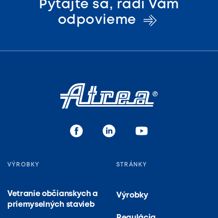
Pýtajte sa, radi Vám
odpovieme
VÝROBKY
STRÁNKY
Vetranie občianskych a
Výrobky
priemyselných stavieb
Regulácia