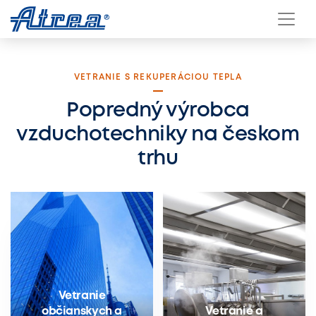
Přeskočit na obsah
VETRANIE S REKUPERÁCIOU TEPLA
Popredný výrobca
vzduchotechniky na českom
trhu
Vetranie
občianskych a
Vetranie a