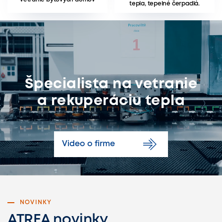
tepla, tepelné čerpadlá.
Špecialista na vetranie
a rekuperáciu tepla
Video o firme
NOVINKY
ATREA novinky