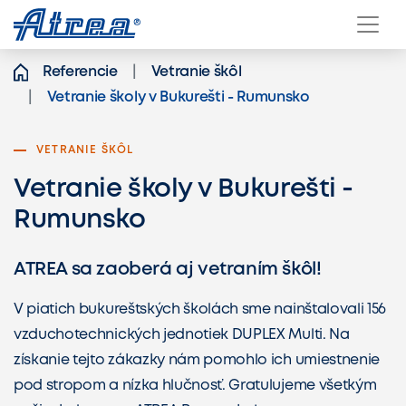
Přeskočit na obsah
Referencie
Vetranie škôl
Vetranie školy v Bukurešti - Rumunsko
VETRANIE ŠKÔL
Vetranie školy v Bukurešti -
Rumunsko
ATREA sa zaoberá aj vetraním škôl!
V piatich bukureštských školách sme nainštalovali 156
vzduchotechnických jednotiek DUPLEX Multi. Na
získanie tejto zákazky nám pomohlo ich umiestnenie
pod stropom a nízka hlučnosť. Gratulujeme všetkým