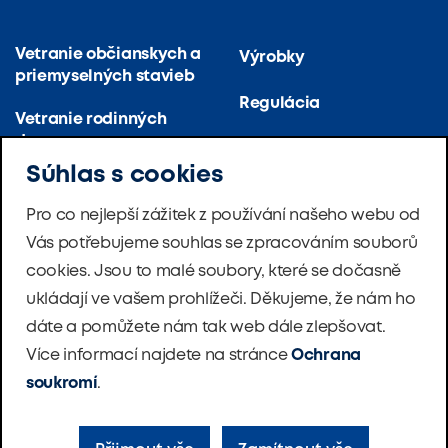
Vetranie občianskych a
Výrobky
priemyselných stavieb
Regulácia
Vetranie rodinných
domov
O firme
Súhlas s cookies
Vetranie a klimatizácia
Referencie
(veľko) kuchýň
Pro co nejlepší zážitek z používání našeho webu od
Novinky
Vás potřebujeme souhlas se zpracováním souborů
Vetranie bytových
domov
cookies. Jsou to malé soubory, které se dočasně
Softvér
ukládají ve vašem prohlížeči. Děkujeme, že nám ho
Vetranie škôl
dáte a pomůžete nám tak web dále zlepšovat.
Nadácia
Více informací najdete na stránce
Ochrana
Tepelné čerpadlá
Kontakty
Master Therm
soukromí
.