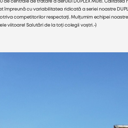
20 de centrale de tratare a aerului DUPLEX Multi. Calitatea 
împreună cu variabilitatea ridicată a seriei noastre DUP
otriva competitorilor respectați. Mulțumim echipei noastre 
e viitoare! Salutări de la toți colegii voștri.-)