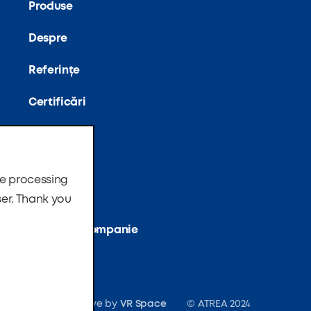
Produse
Despre
Referințe
Certificări
Noutăți
Software
he processing
Fundația
ser. Thank you
Contacte companie
Made with love by
VR Space
© ATREA 2024