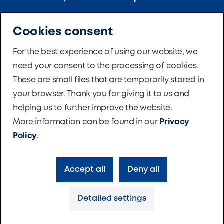
Gamă pentru bucătării
Referințe
Cookies consent
Clădiri de apartamente
Certificări
For the best experience of using our website, we
need your consent to the processing of cookies.
Ventilație pentru școli
Noutăți
These are small files that are temporarily stored in
Pompe de căldură
Software
your browser. Thank you for giving it to us and
Master Therm
helping us to further improve the website.
Fundația
More information can be found in our
Privacy
Contacte companie
Policy
.
Accept all
Deny all
Politica de confidențialitate
Cookie settings
Detailed settings
Made with love by
VR Space
© ATREA 2024