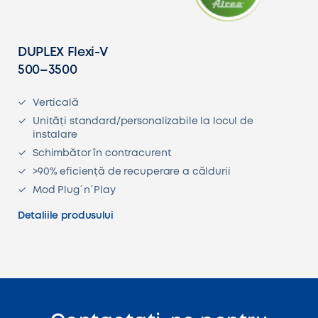
DUPLEX Flexi-V
500–3500
Verticală
Unități standard/personalizabile la locul de
instalare
Schimbător în contracurent
>90% eficiență de recuperare a căldurii
Mod Plug´n´Play
Detaliile produsului