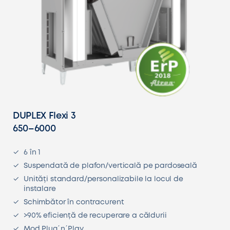
DUPLEX Flexi 3
650–6000
6 în 1
Suspendată de plafon/verticală pe pardoseală
Unități standard/personalizabile la locul de
instalare
Schimbător în contracurent
>90% eficiență de recuperare a căldurii
Mod Plug´n´Play