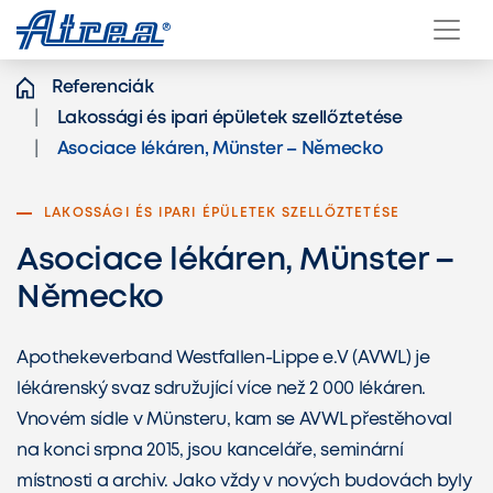
Přeskočit na obsah
Referenciák
Lakossági és ipari épületek szellőztetése
Asociace lékáren, Münster – Německo
LAKOSSÁGI ÉS IPARI ÉPÜLETEK SZELLŐZTETÉSE
Asociace lékáren, Münster –
Německo
Apothekeverband Westfallen-Lippe e.V (AVWL) je
lékárenský svaz sdružující více než 2 000 lékáren.
Vnovém sídle v Münsteru, kam se AVWL přestěhoval
na konci srpna 2015, jsou kanceláře, seminární
místnosti a archiv. Jako vždy v nových budovách byly