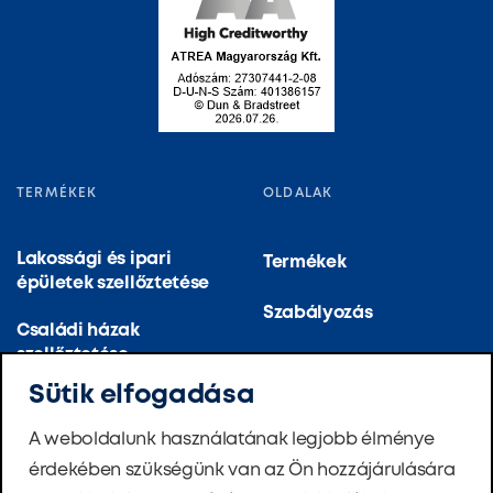
TERMÉKEK
OLDALAK
Lakossági és ipari
Termékek
épületek szellőztetése
Szabályozás
Családi házak
szellőztetése
A cégről
Sütik elfogadása
Szellőztetés és
Referenciák
légkondicionálás
A weboldalunk használatának legjobb élménye
(nagy)konyhák számára
Újdonságok
érdekében szükségünk van az Ön hozzájárulására