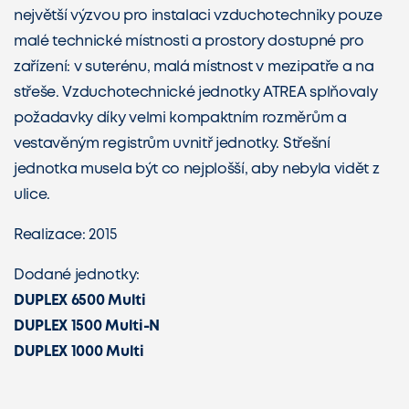
největší výzvou pro instalaci vzduchotechniky pouze
malé technické místnosti a prostory dostupné pro
zařízení: v suterénu, malá místnost v mezipatře a na
střeše. Vzduchotechnické jednotky ATREA splňovaly
požadavky díky velmi kompaktním rozměrům a
vestavěným registrům uvnitř jednotky. Střešní
jednotka musela být co nejplošší, aby nebyla vidět z
ulice.
Realizace: 2015
Dodané jednotky:
DUPLEX 6500 Multi
DUPLEX 1500 Multi-N
DUPLEX 1000 Multi