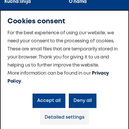
Kućna linija
O nama
Kuhinjska linija
Reference
Cookies consent
Stambene zgrade
Certifikati
For the best experience of using our website, we
need your consent to the processing of cookies.
Školska ventilacija
Novosti
These are small files that are temporarily stored in
Master Therm dizalice
Softver
your browser. Thank you for giving it to us and
topline
helping us to further improve the website.
Zaklada
More information can be found in our
Privacy
Kontakti
Policy
.
Accept all
Deny all
Politika o zaštiti privatnosti
Postavke cookie
Detailed settings
Made with love by
VR Space
© ATREA 2024