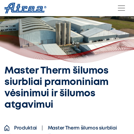
Skip to content
Master Therm šilumos
siurbliai pramoniniam
vėsinimui ir šilumos
atgavimui
Produktai
Master Therm šilumos siurbliai