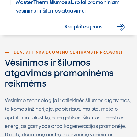
Master Therm šilumos siurbliai pramoniniam
vėsinimui ir šilumos atgavimui
Kreipkitės į mus
IDEALIAI TINKA DUOMENŲ CENTRAMS IR PRAMONEI
Vėsinimas ir šilumos
atgavimas pramoninėms
reikmėms
Vėsinimo technologija ir atliekinės šilumos atgavimas,
taikomas inžinerijoje, popieriaus, maisto, metalo
apdirbimo, plastikų, energetikos, šilumos ir elektros
energijos gamybos arba kogeneracijos pramonėje.
Didelių duomenų centrų ir serverinių vėsinimas.