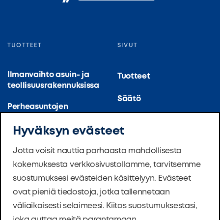
TUOTTEET
SIVUT
Ilmanvaihto asuin- ja
Tuotteet
teollisuusrakennuksissa
Säätö
Perheasuntojen
ilmanvaihto
Yrityksestä
Hyväksyn evästeet
Ilmanvaihto ja
Toteutus
ilmastointi (suuret)
Jotta voisit nauttia parhaasta mahdollisesta
keittiöt
kokemuksesta verkkosivustollamme, tarvitsemme
Uutiset
suostumuksesi evästeiden käsittelyyn. Evästeet
Asuinrakennusten
Ohjelmisto
ovat pieniä tiedostoja, jotka tallennetaan
ilmanvaihto
väliaikaisesti selaimeesi. Kiitos suostumuksestasi,
Säätiö
Koulujen ilmanvaihto
joka auttaa meitä parantamaan