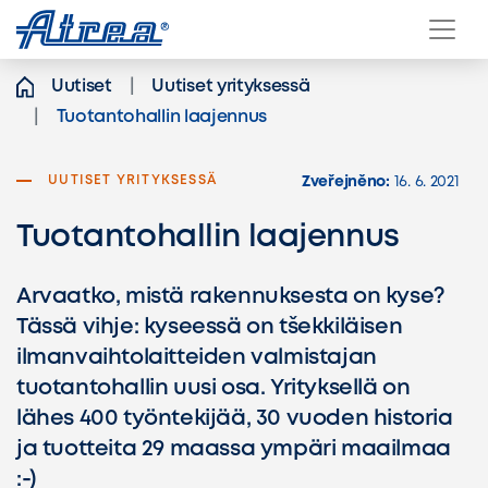
Přeskočit na obsah
Uutiset
Uutiset yrityksessä
Tuotantohallin laajennus
UUTISET YRITYKSESSÄ
Zveřejněno:
16. 6. 2021
Tuotantohallin laajennus
Arvaatko, mistä rakennuksesta on kyse?
Tässä vihje: kyseessä on tšekkiläisen
ilmanvaihtolaitteiden valmistajan
tuotantohallin uusi osa. Yrityksellä on
lähes 400 työntekijää, 30 vuoden historia
ja tuotteita 29 maassa ympäri maailmaa
:-)