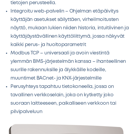
tietojen perusteella.
Integroitu web-palvelin – Ohjelman etäpäivitys
käyttäjän asetukset säilyttäen, virheilmoitusten
näyttö, mukaan lukien niiden historia, intuitiivinen ja
käyttäjäystävällinen käyttöliittymä, jossa näkyvät
kaikki perus- ja huoltoparametrit
Modbus TCP – universaali ja avoin viestintä
ylemmän BMS-järjestelmän kanssa – ihanteellinen
suurille rakennuksille ja älykkäille kodeille,
muuntimet BACnet- ja KNX-järjestelmille
Perusyhteys tapahtuu tietokoneella, jossa on
tavallinen verkkoselain, joka on kytketty joko
suoraan laitteeseen, paikalliseen verkkoon tai
pilvipalveluun