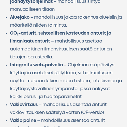
jäähdytysohjelmat
– mahdollisuus siirtyä
manuaaliseen tilaan
Aluejako
– mahdollisuus jakaa rakennus alueisiin ja
määritellä niiden toiminta.
CO
-anturit, suhteellisen kosteuden anturit ja
2
ilmanlaatuanturit
– mahdollisuus asettaa
automaattinen ilmanvirtauksen säätö anturien
tietojen perusteella.
Integroitu web-palvelin
– Ohjelman etäpäivitys
käyttäjän asetukset säilyttäen, virheilmoitusten
näyttö, mukaan lukien niiden historia, intuitiivinen ja
käyttäjäystävällinen ympäristö, jossa näkyvät
kaikki perus- ja huoltoparametrit.
Vakiovirtaus
– mahdollisuus asentaa anturit
vakiovirtauksen säätelyä varten (CF-versio)
Vakio paine
– mahdollisuus asentaa anturit