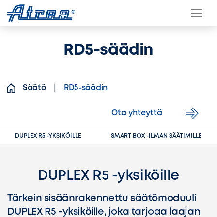
Přeskočit na obsah
RD5-säädin
Säätö
RD5-säädin
Ota yhteyttä
DUPLEX R5 -YKSIKÖILLE
SMART BOX -ILMAN SÄÄTIMILLE
DUPLEX R5 -yksiköille
Tärkein sisäänrakennettu säätömoduuli
DUPLEX R5 -yksiköille, joka tarjoaa laajan