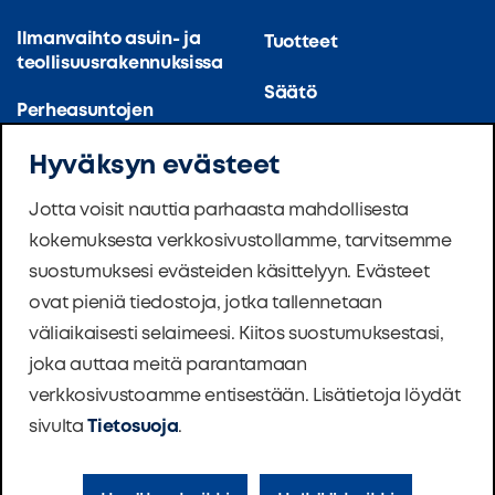
Ilmanvaihto asuin- ja
Tuotteet
teollisuusrakennuksissa
Säätö
Perheasuntojen
ilmanvaihto
Yrityksestä
Hyväksyn evästeet
Ilmanvaihto ja
Toteutus
ilmastointi (suuret)
Jotta voisit nauttia parhaasta mahdollisesta
keittiöt
kokemuksesta verkkosivustollamme, tarvitsemme
Uutiset
suostumuksesi evästeiden käsittelyyn. Evästeet
Asuinrakennusten
Ohjelmisto
ilmanvaihto
ovat pieniä tiedostoja, jotka tallennetaan
väliaikaisesti selaimeesi. Kiitos suostumuksestasi,
Säätiö
Koulujen ilmanvaihto
joka auttaa meitä parantamaan
verkkosivustoamme entisestään. Lisätietoja löydät
Yhteystiedot
Master Therm -
lämpöpumput
sivulta
Tietosuoja
.