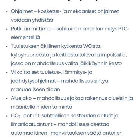
Ohjaimet – kosketus- ja mekaaniset ohjaimet
voidaan yhdistää
Putkilämmittimet – sähköinen ilmanlämmitys PTC-
elementeillä
Tuuletuksen äkillinen kytkentä WC:stä,
kylpyhuoneesta ja keittiöstä tulevalla impulssilla,
jossa on mahdollisuus valita jälkikäynnin kesto
Viikoittaiset tuuletus-, lämmitys- ja
jäähdytysohjelmat – mahdollisuus siirtyä
manuaaliseen tilaan
Aluejako – mahdollisuus jakaa rakennus alueisiin ja
määritellä niiden toiminta
CO
-anturit, suhteellisen kosteuden anturit ja
2
ilmanlaatuanturit – mahdollisuus asettaa
automaattinen ilmanvirtauksen säätö anturien