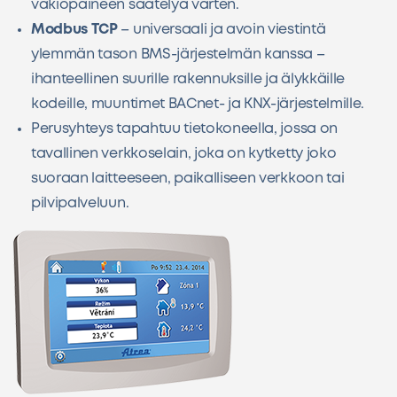
vakiopaineen säätelyä varten.
Modbus TCP
– universaali ja avoin viestintä
ylemmän tason BMS-järjestelmän kanssa –
ihanteellinen suurille rakennuksille ja älykkäille
kodeille, muuntimet BACnet- ja KNX-järjestelmille.
Perusyhteys tapahtuu tietokoneella, jossa on
tavallinen verkkoselain, joka on kytketty joko
suoraan laitteeseen, paikalliseen verkkoon tai
pilvipalveluun.