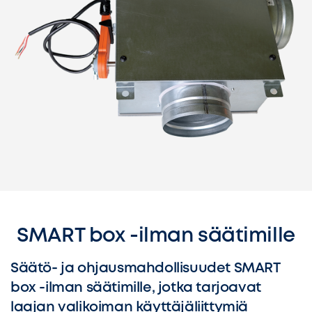
SMART box -ilman säätimille
Säätö- ja ohjausmahdollisuudet SMART
box -ilman säätimille, jotka tarjoavat
laajan valikoiman käyttäjäliittymiä