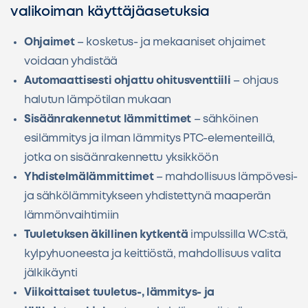
valikoiman käyttäjäasetuksia
Ohjaimet
– kosketus- ja mekaaniset ohjaimet
voidaan yhdistää
Automaattisesti ohjattu ohitusventtiili
– ohjaus
halutun lämpötilan mukaan
Sisäänrakennetut lämmittimet
– sähköinen
esilämmitys ja ilman lämmitys PTC-elementeillä,
jotka on sisäänrakennettu yksikköön
Yhdistelmälämmittimet
– mahdollisuus lämpövesi-
ja sähkölämmitykseen yhdistettynä maaperän
lämmönvaihtimiin
Tuuletuksen äkillinen kytkentä
impulssilla WC:stä,
kylpyhuoneesta ja keittiöstä, mahdollisuus valita
jälkikäynti
Viikoittaiset tuuletus-, lämmitys- ja