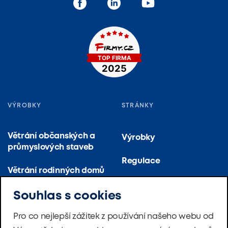
VÝROBKY
STRÁNKY
Větrání občanských a
Výrobky
průmyslových staveb
Regulace
Větrání rodinných domů
O firmě
Větrání a klimatizace
Souhlas s cookies
(velko)kuchyní
Reference
Pro co nejlepší zážitek z používání našeho webu od
Větrání bytových domů