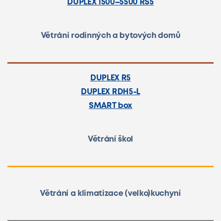
DUPLEX 1500–5500 RS5
Větrání rodinných a bytových domů
DUPLEX R5
DUPLEX RDH5-L
SMART box
Větrání škol
Větrání a klimatizace (velko)kuchyní