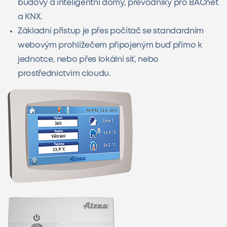
budovy a inteligentní domy, převodníky pro BACnet
a KNX.
Základní přístup je přes počítač se standardním
webovým prohlížečem připojeným buď přímo k
jednotce, nebo přes lokální síť, nebo
prostřednictvím cloudu.