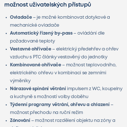
možnost uživatelských přístupů
Ovladače
– je možné kombinovat dotykové a
mechanické ovladače
Automatický řízený by-pass
– ovládání dle
požadované teploty
Vestavné ohřívače
– elektrický předehřev a ohřev
vzduchu s PTC články vestavěný do jednotky
Kombinované ohřívače
– možnost teplovodního,
elektrického ohřevu v kombinaci se zemními
výměníky
Nárazové spínání větrání
impulsem z WC, koupelny
a kuchyně s možností volby doběhu
Týdenní programy větrání, ohřevu a chlazení
–
možnost přechodu na ruční režim
Zónování
– možnost rozdělení objektu na zóny a