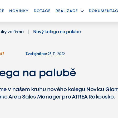
CE
NOVINKY
DOTACE
REALIZACE
DOKUMENTAC
(ACTIVNÍ)
nky ve firmě
Nový kolega na palubě
MĚ
Zveřejněno:
23. 11. 2022
lega na palubě
áme v našem kruhu nového kolegu Novicu Glam
ako Area Sales Manager pro ATREA Rakousko.