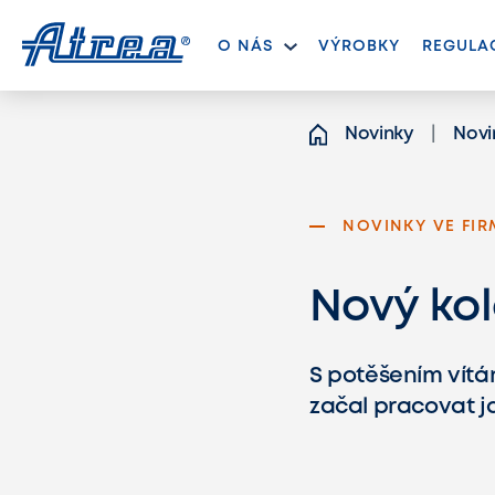
Přeskočit na obsah
O NÁS
VÝROBKY
REGULA
Novinky
Novi
NOVINKY VE FIR
Nový ko
S potěšením vít
začal pracovat j