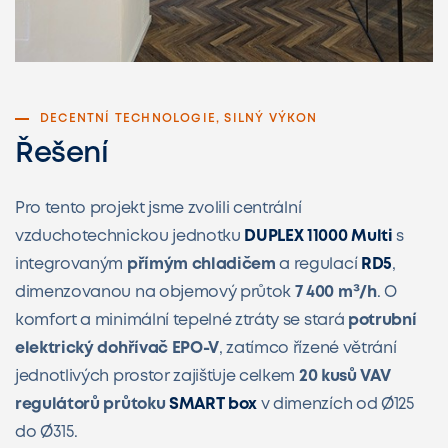
DECENTNÍ TECHNOLOGIE, SILNÝ VÝKON
Řešení
Pro tento projekt jsme zvolili centrální
vzduchotechnickou jednotku
DUPLEX 11000 Multi
s
integrovaným
přímým chladičem
a regulací
RD5
,
dimenzovanou na objemový průtok
7 400 m³/h
. O
komfort a minimální tepelné ztráty se stará
potrubní
elektrický dohřívač EPO-V
, zatímco řízené větrání
jednotlivých prostor zajišťuje celkem
20 kusů VAV
regulátorů průtoku
SMART box
v dimenzích od Ø125
do Ø315.