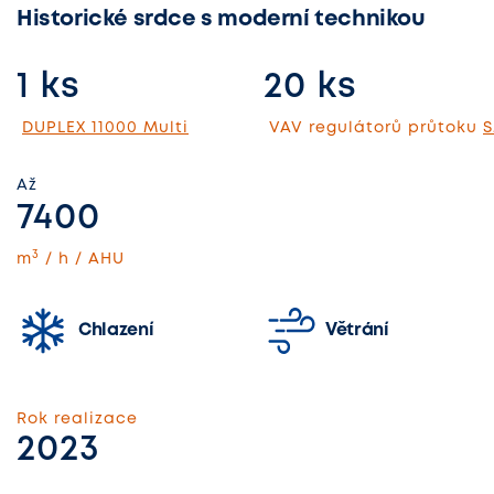
Historické srdce s moderní technikou
1 ks
20 ks
DUPLEX 11000 Multi
VAV regulátorů průtoku
S
Až
7400
3
m
/ h / AHU
Chlazení
Větrání
Rok realizace
2023