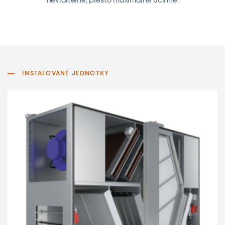
neviditelné, přesto maximálně účinné.
INSTALOVANÉ JEDNOTKY