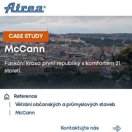
Přeskočit na obsah
CASE STUDY
McCann
Funkční krása první republiky s komfortem 21.
století.
Reference
Větrání občanských a průmyslových staveb
McCann
Kontaktujte nás